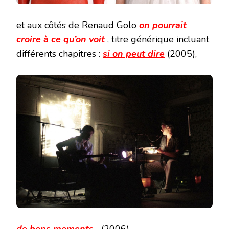
et aux côtés de Renaud Golo
on pourrait
croire à ce qu’on voit
,
titre générique incluant
différents chapitres :
si on peut dire
(2005),